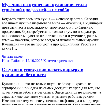
Мужчина на кухне: как кулинария стала
серьёзной профессией, а не хобби
Когда-то считалось, что кухня — женское царство. Сегодня
всё иначе: лучшие шеф-повара мира — мужчины, а кулинария
превратилась в престижную, творческую и прибыльную
профессию. Здесь требуется не только вкус, но и характер,
выносливость, чувство ответственности и умение держать
темп — качества, которые всегда отличали сильных мужчин.
Кулинария — это не про уют, а про дисциплину Работа на
кухне […]
Читать далее
Иван Габович
12.10.2025
Комментариев нет
С кухни к успеху: как начать карьеру в
кулинарии без опыта
Кулинария — это не только вкусные блюда и красивые
сервировки, но и одна из самых доступных сфер для тех, кто
хочет начать работать без опыта. Здесь ценятся не дипломы, а
страсть к еде, желание учиться и умение работать руками.
Именно поэтому многие успешные шеф-повара и кондитеры
начинали свой путь с простых должностей. Где можно начать