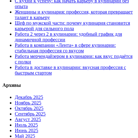
С кухни к успеху: как начать карьеру в кулинарии без
опыта
Женщины и кулинария: профессия, которая превращает
талант в карьеру
Шеф по мужской части: почему кулинария становится
карьерой для сильного пола
Работа 2 через 2 в кулинарии: удобный график для
динамичной профессии
Работа в компании «Лента» в сфере кулинарии:
стабильная профессия со вкусом
Работа мерчендайзером в кулинарии: как вкус подаётся
с полки
Работа в доставке в кулинарии: вкусная профессия с
быстрым стартом
Архивы
Декабрь 2025
Ноябрь 2025
Октябрь 2025
Сентябрь 2025
Август 2025
Июль 2025
Июнь 2025
Май 2025