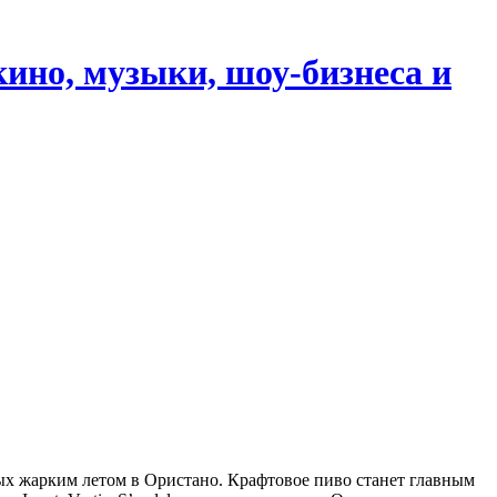
кино, музыки, шоу-бизнеса и
ых жарким летом в Ористано. Крафтовое пиво станет главным