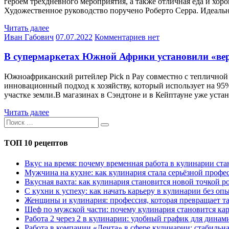
героем трехдневного мероприятия, а также отличная еда и хор
Художественное руководство поручено Роберто Серра. Идеальн
Читать далее
Иван Габович
07.07.2022
Комментариев нет
В супермаркетах Южной Африки установили «в
Южноафриканский ритейлер Pick n Pay совместно с тепличной
инновационный подход к хозяйству, который использует на 95
участке земли.В магазинах в Сэндтоне и в Кейптауне уже уст
Читать далее
ТОП 10 рецептов
Вкус на время: почему временная работа в кулинарии с
Мужчина на кухне: как кулинария стала серьёзной профес
Вкусная вахта: как кулинария становится новой точкой р
С кухни к успеху: как начать карьеру в кулинарии без оп
Женщины и кулинария: профессия, которая превращает та
Шеф по мужской части: почему кулинария становится кар
Работа 2 через 2 в кулинарии: удобный график для дина
Работа в компании «Лента» в сфере кулинарии: стабильн