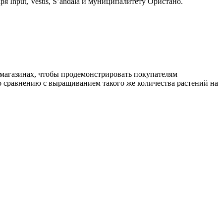
 Input, Vestis, S’andala и муниципалитету Ористано.
магазинах, чтобы продемонстрировать покупателям
о сравнению с выращиванием такого же количества растений на