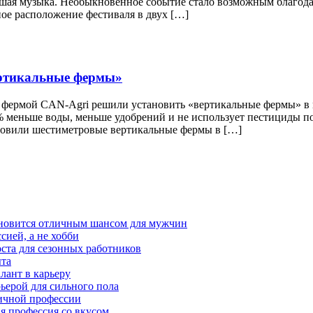
ошая музыка. Необыкновенное событие стало возможным благодаря
ое расположение фестиваля в двух […]
ертикальные фермы»
 фермой CAN-Agri решили установить «вертикальные фермы» в 
% меньше воды, меньше удобрений и не использует пестициды п
ановили шестиметровые вертикальные фермы в […]
тановится отличным шансом для мужчин
сией, а не хобби
оста для сезонных работников
ыта
лант в карьеру
ьерой для сильного пола
мичной профессии
ая профессия со вкусом