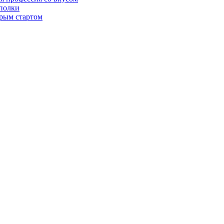
 полки
трым стартом