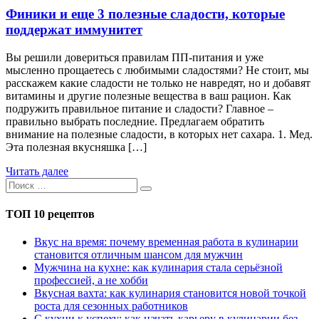
Финики и еще 3 полезные сладости, которые
поддержат иммунитет
Вы решили довериться правилам ПП-питания и уже
мысленно прощаетесь с любимыми сладостями? Не стоит, мы
расскажем какие сладости не только не навредят, но и добавят
витамины и другие полезные вещества в ваш рацион. Как
подружить правильное питание и сладости? Главное –
правильно выбрать последние. Предлагаем обратить
внимание на полезные сладости, в которых нет сахара. 1. Мед.
Эта полезная вкусняшка […]
Читать далее
ТОП 10 рецептов
Вкус на время: почему временная работа в кулинарии
становится отличным шансом для мужчин
Мужчина на кухне: как кулинария стала серьёзной
профессией, а не хобби
Вкусная вахта: как кулинария становится новой точкой
роста для сезонных работников
С кухни к успеху: как начать карьеру в кулинарии без