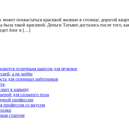
ас может похвастаться красивой жизнью в столице, дорогой кв
ыла такой красивой. Деньги Татьяне достались после того, как 
едет блог в […]
тановится отличным шансом для мужчин
сией, а не хобби
оста для сезонных работников
ыта
лант в карьеру
ьерой для сильного пола
мичной профессии
ая профессия со вкусом
 полки
трым стартом