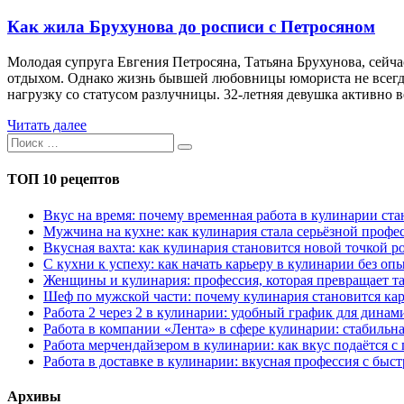
Как жила Брухунова до росписи с Петросяном
Молодая супруга Евгения Петросяна, Татьяна Брухунова, сейч
отдыхом. Однако жизнь бывшей любовницы юмориста не всегда б
нагрузку со статусом разлучницы. 32-летняя девушка активно в
Читать далее
ТОП 10 рецептов
Вкус на время: почему временная работа в кулинарии с
Мужчина на кухне: как кулинария стала серьёзной профес
Вкусная вахта: как кулинария становится новой точкой р
С кухни к успеху: как начать карьеру в кулинарии без оп
Женщины и кулинария: профессия, которая превращает та
Шеф по мужской части: почему кулинария становится кар
Работа 2 через 2 в кулинарии: удобный график для дина
Работа в компании «Лента» в сфере кулинарии: стабильн
Работа мерчендайзером в кулинарии: как вкус подаётся с
Работа в доставке в кулинарии: вкусная профессия с быс
Архивы