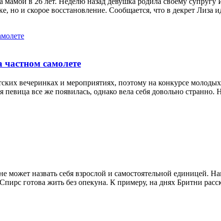
 мамой в 26 лет. Неделю назад девушка родила своему супругу 
ке, но и скорое восстановление. Сообщается, что в декрет Лиза и
 частном самолете
ских вечеринках и мероприятиях, поэтому на конкурсе молодых 
я певица все же появилась, однако вела себя довольно странно.
 не может назвать себя взрослой и самостоятельной единицей. На
о Спирс готова жить без опекуна. К примеру, на днях Бритни рас