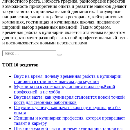
личностного роста. Гибкость графика, разнообразие проектов,
возможность приобретения опыта и развитие навыков делают
такую занятость привлекательной для многих. Популярные
направления, такие как работа в ресторанах, кейтеринговых
компаниях, гостиницах и кулинарных школах, предлагают
широкий выбор временных вакансий. Таким образом,
временная работа в кулинарии является отличным вариантом
для тех, кто хочет разнообразить свой профессиональный путь
и воспользоваться новыми перспективами.
ТОП 10 рецептов
Вкус на время: почему временная работа в кулинарии
становится отличным шансом для мужчин
Мужчина на кухне: как кулинария стала серьёзной
профессией, а не хобби
Вкусная вахта: как кулинария становится новой точкой
роста для сезонных работников
С кухни к успеху: как начать карьеру в кулинарии без
опыта
Женщины и кулинария: профессия, которая превращает
талант в карьеру
Шеф по мужской части: почему кулинария становится