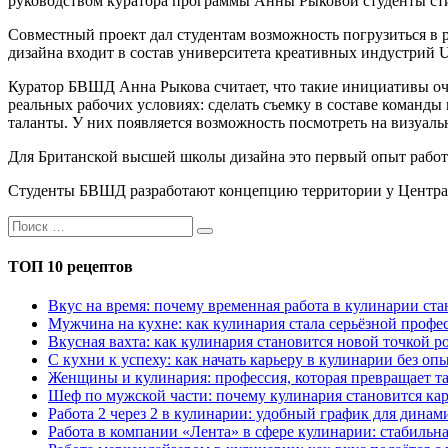
руководством куратора программы Анны Рыковой студенты сти
Совместный проект дал студентам возможность погрузиться в 
дизайна входит в состав университета креативных индустрий Un
Куратор БВШД Анна Рыкова считает, что такие инициативы оч
реальных рабочих условиях: сделать съемку в составе команды
таланты. У них появляется возможность посмотреть на визуаль
Для Британской высшей школы дизайна это первый опыт работ
Студенты БВШД разработают концепцию территории у Централь
ТОП 10 рецептов
Вкус на время: почему временная работа в кулинарии с
Мужчина на кухне: как кулинария стала серьёзной профес
Вкусная вахта: как кулинария становится новой точкой р
С кухни к успеху: как начать карьеру в кулинарии без оп
Женщины и кулинария: профессия, которая превращает та
Шеф по мужской части: почему кулинария становится кар
Работа 2 через 2 в кулинарии: удобный график для дина
Работа в компании «Лента» в сфере кулинарии: стабильн