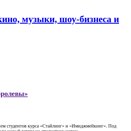
кино, музыки, шоу-бизнеса и
оролевы»
тием студентов курса «Стайлинг» и «Имиджмейкинг». Под