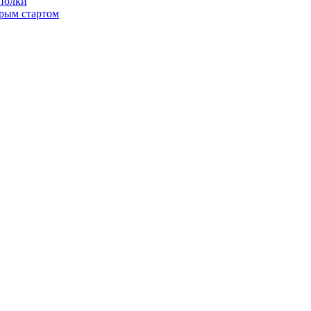
 полки
трым стартом