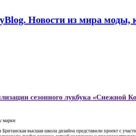
Blog. Новости из мира моды, 
лизации сезонного лукбука «Снежной К
у марки
и Британская высшая школа дизайна представили проект с учас