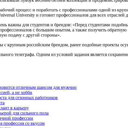
лизовали лукбук весенне-летней коллекции и продемонстрирова
рабочий процесс и поработать с профессионалами одной из кру
iversal University и готовит профессионалов для всех отраслей 
ень важны для студентов и брендов: «Перед студентами подобн
 профессионалов с большим опытом, а также получить обратную 
ную подачу с другой стороны».
ы с крупным российским брендом, ранее подобные проекты осу
ного телеграфа. Одним из условий задания является сохранени
тановится отличным шансом для мужчин
сией, а не хобби
оста для сезонных работников
ыта
лант в карьеру
ьерой для сильного пола
мичной профессии
ая профессия со вкусом