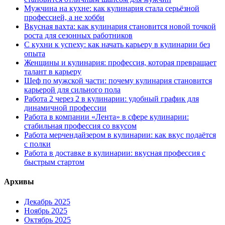
Мужчина на кухне: как кулинария стала серьёзной
профессией, а не хобби
Вкусная вахта: как кулинария становится новой точкой
роста для сезонных работников
С кухни к успеху: как начать карьеру в кулинарии без
опыта
Женщины и кулинария: профессия, которая превращает
талант в карьеру
Шеф по мужской части: почему кулинария становится
карьерой для сильного пола
Работа 2 через 2 в кулинарии: удобный график для
динамичной профессии
Работа в компании «Лента» в сфере кулинарии:
стабильная профессия со вкусом
Работа мерчендайзером в кулинарии: как вкус подаётся
с полки
Работа в доставке в кулинарии: вкусная профессия с
быстрым стартом
Архивы
Декабрь 2025
Ноябрь 2025
Октябрь 2025