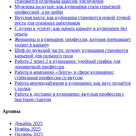
становится отличным шансом для мужчин
Мужчина на кухне: как кулинария стала серьёзной
профессией, а не хобби
Вкусная вахта: как кулинария становится новой точкой
роста для сезонных работников
С кухни к успеху: как начать карьеру в кулинарии без
опыта
Женщины и кулинария: профессия, которая превращает
талант в карьеру
Шеф по мужской части: почему кулинария становится
карьерой для сильного пола
Работа 2 через 2 в кулинарии: удобный график для
динамичной профессии
Работа в компании «Лента» в сфере кулинарии:
стабильная профессия со вкусом
Работа мерчендайзером в кулинарии: как вкус подаётся
с полки
Работа в доставке в кулинарии: вкусная профессия с
быстрым стартом
Архивы
Декабрь 2025
Ноябрь 2025
Октябрь 2025