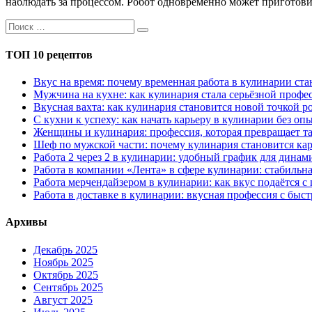
наблюдать за процессом. Робот одновременно может приготовит
ТОП 10 рецептов
Вкус на время: почему временная работа в кулинарии с
Мужчина на кухне: как кулинария стала серьёзной профес
Вкусная вахта: как кулинария становится новой точкой р
С кухни к успеху: как начать карьеру в кулинарии без оп
Женщины и кулинария: профессия, которая превращает та
Шеф по мужской части: почему кулинария становится кар
Работа 2 через 2 в кулинарии: удобный график для дина
Работа в компании «Лента» в сфере кулинарии: стабильн
Работа мерчендайзером в кулинарии: как вкус подаётся с
Работа в доставке в кулинарии: вкусная профессия с быс
Архивы
Декабрь 2025
Ноябрь 2025
Октябрь 2025
Сентябрь 2025
Август 2025