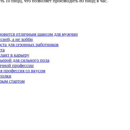
ь 10 пицц, что позволяет производить 80 пицц в час.
тановится отличным шансом для мужчин
сией, а не хобби
оста для сезонных работников
ыта
лант в карьеру
ьерой для сильного пола
мичной профессии
ая профессия со вкусом
 полки
трым стартом