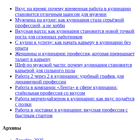
Вкус на время: почему временная работа в кулинарии
становится отличным шансом для мужчин
Мужчина на кухне: как кулинария стала серьёзной
профессией, а не хобби
Вкусная вахта: как кулинария становится новой точкой
роста для сезонных работников
С кухни к успеху: как начать карьеру в кулинарии без
опыта
Женщины и кулинария: профессия, которая превращает
талант в карьеру
Шеф по мужской части: почему кулинария становится
карьерой для сильного пола
Работа 2 через 2 в кулинарии: удобный график для
динамичной профессии
Работа в компании «Лента» в сфере кулинарии:
стабильная профессия со вкусом
Работа мерчендайзером в кулинарии: как вкус подаётся
с полки
Работа в доставке в кулинарии: вкусная профессия с
быстрым стартом
Архивы