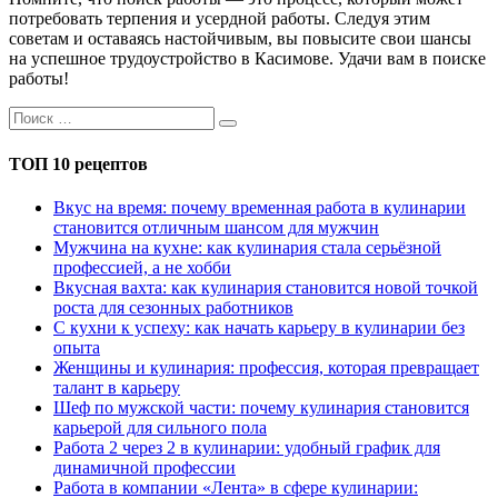
потребовать терпения и усердной работы. Следуя этим
советам и оставаясь настойчивым, вы повысите свои шансы
на успешное трудоустройство в Касимове. Удачи вам в поиске
работы!
ТОП 10 рецептов
Вкус на время: почему временная работа в кулинарии
становится отличным шансом для мужчин
Мужчина на кухне: как кулинария стала серьёзной
профессией, а не хобби
Вкусная вахта: как кулинария становится новой точкой
роста для сезонных работников
С кухни к успеху: как начать карьеру в кулинарии без
опыта
Женщины и кулинария: профессия, которая превращает
талант в карьеру
Шеф по мужской части: почему кулинария становится
карьерой для сильного пола
Работа 2 через 2 в кулинарии: удобный график для
динамичной профессии
Работа в компании «Лента» в сфере кулинарии: