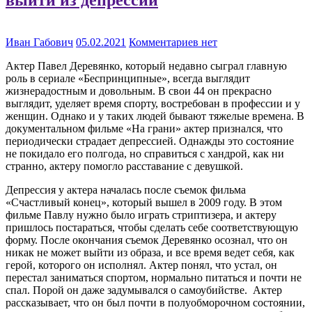
Иван Габович
05.02.2021
Комментариев нет
Актер Павел Деревянко, который недавно сыграл главную
роль в сериале «Беспринципные», всегда выглядит
жизнерадостным и довольным. В свои 44 он прекрасно
выглядит, уделяет время спорту, востребован в профессии и у
женщин. Однако и у таких людей бывают тяжелые времена. В
документальном фильме «На грани» актер признался, что
периодически страдает депрессией. Однажды это состояние
не покидало его полгода, но справиться с хандрой, как ни
странно, актеру помогло расставание с девушкой.
Депрессия у актера началась после съемок фильма
«Счастливый конец», который вышел в 2009 году. В этом
фильме Павлу нужно было играть стриптизера, и актеру
пришлось постараться, чтобы сделать себе соответствующую
форму. После окончания съемок Деревянко осознал, что он
никак не может выйти из образа, и все время ведет себя, как
герой, которого он исполнял. Актер понял, что устал, он
перестал заниматься спортом, нормально питаться и почти не
спал. Порой он даже задумывался о самоубийстве. Актер
рассказывает, что он был почти в полуобморочном состоянии,