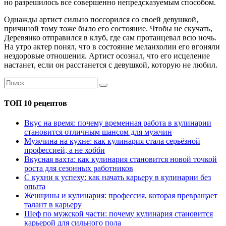
но разрешилось все совершенно непредсказуемым способом.
Однажды артист сильно поссорился со своей девушкой,
причиной тому тоже было его состояние. Чтобы не скучать,
Деревянко отправился в клуб, где сам протанцевал всю ночь.
На утро актер понял, что в состояние меланхолии его вгоняли
нездоровые отношения. Артист осознал, что его исцеление
настанет, если он расстанется с девушкой, которую не любил.
ТОП 10 рецептов
Вкус на время: почему временная работа в кулинарии
становится отличным шансом для мужчин
Мужчина на кухне: как кулинария стала серьёзной
профессией, а не хобби
Вкусная вахта: как кулинария становится новой точкой
роста для сезонных работников
С кухни к успеху: как начать карьеру в кулинарии без
опыта
Женщины и кулинария: профессия, которая превращает
талант в карьеру
Шеф по мужской части: почему кулинария становится
карьерой для сильного пола