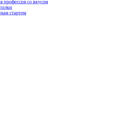
ая профессия со вкусом
 полки
трым стартом