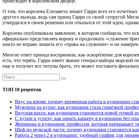
происходит в королевском дворце.
О том, что королева Елизавета лишит Гарри всех его почетных
другого выхода, ведь сам принц Гарри со своей супругой Меган
утвердился в своем решении или отказался от этой идеи, одна
Королева опубликовала заявление, в котором сообщила, что ис
официально представлять корону и продолжать «служение брит
никто не вправе лишить его «права на служение» и он намере
Многие ответ принца восприняли, как оскорбление для королев
есть, что терять. Гарри имеет звание генерал-майора морской 
еще и получит все титулы брата, это может поставить финальн
ТОП 10 рецептов
Вкус на время: почему временная работа в кулинарии с
Мужчина на кухне: как кулинария стала серьёзной профес
Вкусная вахта: как кулинария становится новой точкой р
С кухни к успеху: как начать карьеру в кулинарии без оп
Женщины и кулинария: профессия, которая превращает та
Шеф по мужской части: почему кулинария становится кар
Работа 2 через 2 в кулинарии: удобный график для дина