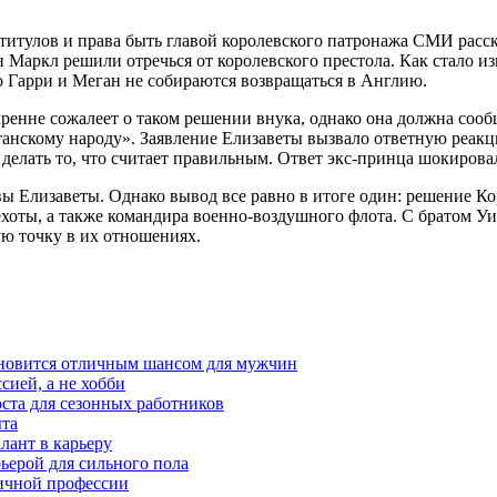
 титулов и права быть главой королевского патронажа СМИ расск
 Маркл решили отречься от королевского престола. Как стало изв
ко Гарри и Меган не собираются возвращаться в Англию.
кренне сожалеет о таком решении внука, однако она должна соо
анскому народу». Заявление Елизаветы вызвало ответную реакци
н делать то, что считает правильным. Ответ экс-принца шокиро
ы Елизаветы. Однако вывод все равно в итоге один: решение Ко
пехоты, а также командира военно-воздушного флота. С братом Уи
ую точку в их отношениях.
тановится отличным шансом для мужчин
сией, а не хобби
оста для сезонных работников
ыта
лант в карьеру
ьерой для сильного пола
мичной профессии