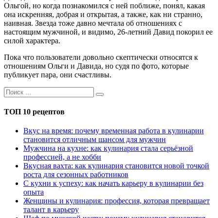
Ольгой, но когда познакомился с ней поближе, понял, какая
она искренняя, добрая и открытая, а также, как ни странно,
наивная. Звезда тоже давно мечтала об отношениях с
настоящим мужчиной, и видимо, 26-летний Давид покорил ее
силой характера.
Пока что пользователи довольно скептически относятся к
отношениям Ольги и Давида, но судя по фото, которые
публикует пара, они счастливы.
ТОП 10 рецептов
Вкус на время: почему временная работа в кулинарии
становится отличным шансом для мужчин
Мужчина на кухне: как кулинария стала серьёзной
профессией, а не хобби
Вкусная вахта: как кулинария становится новой точкой
роста для сезонных работников
С кухни к успеху: как начать карьеру в кулинарии без
опыта
Женщины и кулинария: профессия, которая превращает
талант в карьеру