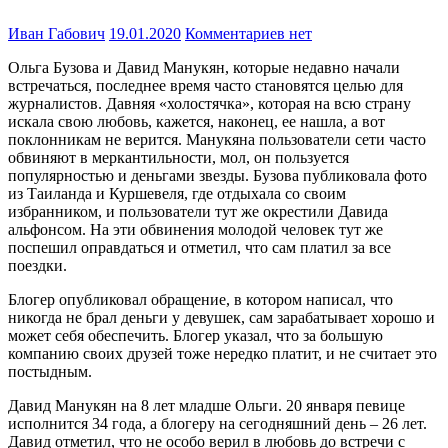
Иван Габович
19.01.2020
Комментариев нет
Ольга Бузова и Давид Манукян, которые недавно начали
встречаться, последнее время часто становятся целью для
журналистов. Давняя «холостячка», которая на всю страну
искала свою любовь, кажется, наконец, ее нашла, а вот
поклонникам не верится. Манукяна пользователи сети часто
обвиняют в меркантильности, мол, он пользуется
популярностью и деньгами звезды. Бузова публиковала фото
из Таиланда и Куршевеля, где отдыхала со своим
избранником, и пользователи тут же окрестили Давида
альфонсом. На эти обвинения молодой человек тут же
поспешил оправдаться и отметил, что сам платил за все
поездки.
Блогер опубликовал обращение, в котором написал, что
никогда не брал деньги у девушек, сам зарабатывает хорошо и
может себя обеспечить. Блогер указал, что за большую
компанию своих друзей тоже нередко платит, и не считает это
постыдным.
Давид Манукян на 8 лет младше Ольги. 20 января певице
исполнится 34 года, а блогеру на сегодняшний день – 26 лет.
Давид отметил, что не особо верил в любовь до встречи с