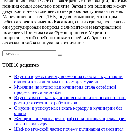
публичных людей часто бывают разные провокации, поэтому
позиция семьи довольно понятна. Затем в отношениях между
девушкой и несостоявшейся свекровью наступила оттепель.
Мария получила тест ДНК, подтверждающий, что отцом
ребенка является именно Касаткин, сын актрисы, после чего
они урегулировали вопросы с алиментами и материальной
помощью. При этом сама Фрейя пришла к Марии и
попросила, чтобы ребенок пожил с ней, а бабушка не
отказала, и забрала внука на воспитание.
ТОП 10 рецептов
Вкус на время: почему временная работа в кулинарии
становится отличным шансом для мужчин
Мужчина на кухне: как кулинария стала серьёзной
профессией, а не хобби
Вкусная вахта: как кулинария становится новой точкой
роста для сезонных работников
С кухни к успеху: как начать карьеру в кулинарии без
опыта
Женщины и кулинария: профессия, которая превращает
талант в карьеру
Шеф по мужской части: почему кулинария становится