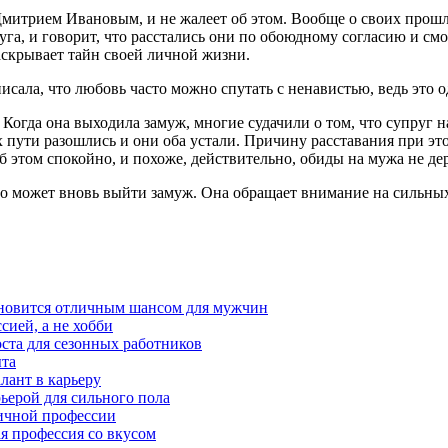
митрием Ивановым, и не жалеет об этом. Вообще о своих прошлы
руга, и говорит, что расстались они по обоюдному согласию и с
раскрывает тайн своей личной жизни.
сала, что любовь часто можно спутать с ненавистью, ведь это 
Когда она выходила замуж, многие судачили о том, что супруг н
 пути разошлись и они оба устали. Причину расставания при эт
 этом спокойно, и похоже, действительно, обиды на мужа не де
 что может вновь выйти замуж. Она обращает внимание на сильн
тановится отличным шансом для мужчин
сией, а не хобби
оста для сезонных работников
ыта
лант в карьеру
ьерой для сильного пола
мичной профессии
ая профессия со вкусом