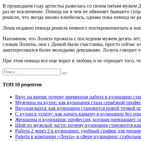
В прошедшем году артистка развелась со своим пятым мужем Д
раз не исключение. Певица ни в чем не обвиняет бывшего суп
решили, что звезда заново влюбилась, однако пока певица не 
Лишь недавно певица решила немного пооткровенничать и напи
Напомним, что Лолита прожила с последним мужем десять лет. 
словам Лолиты, они с Димой были счастливы, просто сейчас их
заинтересовался более молодыми девушками. Лолита говорит об
При этом певица все еще верит в любовь и не отрицает того,
ТОП 10 рецептов
Вкус на время: почему временная работа в кулинарии с
Мужчина на кухне: как кулинария стала серьёзной профес
Вкусная вахта: как кулинария становится новой точкой р
С кухни к успеху: как начать карьеру в кулинарии без оп
Женщины и кулинария: профессия, которая превращает та
Шеф по мужской части: почему кулинария становится кар
Работа 2 через 2 в кулинарии: удобный график для дина
Работа в компании «Лента» в сфере кулинарии: стабильн