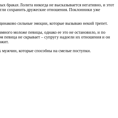
х браках Лолита никогда не высказывается негативно, и этот
могли сохранить дружеские отношения. Поклонники уже
одинаково сильные эмоции, которые вызываю некий трепет.
амного моложе певицы, однако ее это не остановило, и по
ом певица не скрывает – супругу надоели их отношения и он
ржит.
ых мужчин, которые способны на смелые поступки.