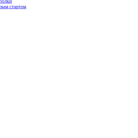
 полки
трым стартом