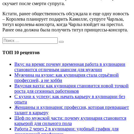
скучает после смерти супруга.
Кстати, ранее общественность обсуждала и еще одну новость
– Королева планирует подарить Камилле, супруге Чарльза,
титул королевы-консорта, когда Чарльз взойдет на престол.
Ранее она должна была получить титул принцессы-консорта.
ТОП 10 рецептов
Вкус на время: почему временная работа в кулинарии
становится отличным шансом для мужчин
Мужчина на кухне: как кулинария стала серьёзной
профессией, а не хобби
Вкусная вахта: как кулинария становится новой точкой
роста для сезонных работников
С кухни к успеху: как начать карьеру в кулинарии без
опыта
Женщины и кулинария: профессия, которая превращает
талант в карьеру
Шеф по мужской части: почему кулинария становится
карьерой для сильного пола
Работа 2 через 2 в кулинарии: удобный график для