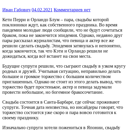
Иван Габович
04.02.2021
Комментариев нет
Кети Перри и Орландо Блум – пара, свадьбы которой
поклонники ждут, как собственного праздника. Во время
пандемии молодые люди сообщили, что не будут сочетаться
браком, пока не закончится эпидемия. Однако, недавно друг
пары рассказал журналистам, что певица и актер все же
решили сделать свадьбу. Эпидемия затянулась и непонятно,
когда закончится, так что Кэти и Орландо решили не
дожидаться, когда всё встанет на свои места.
Будущие супруги решили, что сыграют свадьбу в узком кругу
родных и друзей. Учитывая ситуацию, неправильно делать
большое и громкое торжество с большим количеством
приглашенных. Однако не стоит из этого делать вывод, что
торжество будет простенькое, актер и певица задумали
провести небольшое, но богемное бракосочетание.
Свадьба состоится в Санта-Барбаре, где сейчас проживают
супруги. Точная дата неизвестна, но инсайдеры говорят, что
торжество состоится уже скоро и пара вовсю готовится к
своему празднику.
Изначально супруги хотели пожениться в Японии, свадьбу