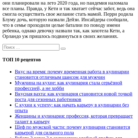
они планировали на лето 2020 года, но пандемия наломала
все планы. Правда, у Кети и так хватает сейчас забот, ведь она
смогла осуществить свое желание стать мамой. Перри родила
Блуму дочь, которую назвали Дейзи. Инсайдеры сообщали,
что в семье проходили целые баталии по поводу имени
ребенка, однако девочку назвали так, как захотела Кети, а
Орландо уж пришлось подвинуться в своих желаниях.
ТОП 10 рецептов
Вкус на время: почему временная работа в кулинарии
становится отличным шансом для мужчин
Мужчина на кухне: как кулинария стала серьёзной
профессией, а не хобби
Вкусная вахта: как кулинария становится новой точкой
роста для сезонных работников
С кухни к успеху: как начать карьеру в кулинарии без
опыта
Женщины и кулинария: профессия, которая превращает
талант в карьеру
Шеф по мужской части: почему кулинария становится
карьерой для сильного пола