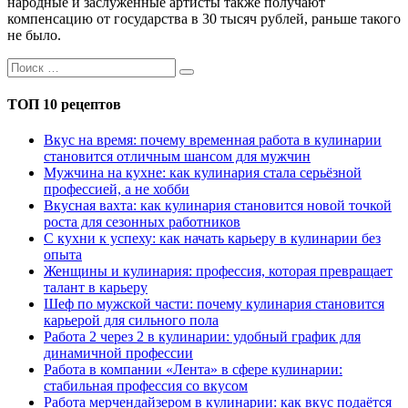
народные и заслуженные артисты также получают
компенсацию от государства в 30 тысяч рублей, раньше такого
не было.
ТОП 10 рецептов
Вкус на время: почему временная работа в кулинарии
становится отличным шансом для мужчин
Мужчина на кухне: как кулинария стала серьёзной
профессией, а не хобби
Вкусная вахта: как кулинария становится новой точкой
роста для сезонных работников
С кухни к успеху: как начать карьеру в кулинарии без
опыта
Женщины и кулинария: профессия, которая превращает
талант в карьеру
Шеф по мужской части: почему кулинария становится
карьерой для сильного пола
Работа 2 через 2 в кулинарии: удобный график для
динамичной профессии
Работа в компании «Лента» в сфере кулинарии:
стабильная профессия со вкусом
Работа мерчендайзером в кулинарии: как вкус подаётся