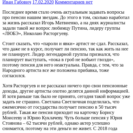
Иван Габович
17.02.2020
Комментариев нет
Последнее время стало очень актуальным задавать вопросы
про пенсии нашим звездам. До этого в том, сколько наработал
за жизнь рассказал Игорь Матвиенко, а на днях журналисты
задали такой же вопрос любимцу Путина, лидеру группы
«ЛЮБЭ», Николаю Расторгуеву.
Стоит сказать, что «пароли и явки» артист не сдал. Рассказал,
что даже не в курсе, получает ли пенсию, так как жить на нее
не планирует. Лидер легендарной группы признался, что
планирует выступать, «пока в гроб не вобьют гвозди»,
поэтому пенсия для него неактуальна. Правда, с тем, что за
Народного артиста все же положена прибавка, тоже
согласился.
Хотя Расторгуев и не рассказал ничего про свои пенсионные
доходы, другие артисты охотно делятся данной информацией.
И хотя раньше так было не принято, сегодня такой вопрос уже
задать не страшно. Светлана Светличная поделилась, что
ежемесячно от государства получает пенсию в 50 тысяч
рублей. Такая же пенсия приходит на карточку Борису
Моисееву и Юрию Куклачеву. Чуть больше пенсия у Юрия
Стоянова – 62 тысячи рублей, однако актер успешно
снимается, поэтому на эти деньги не живет. С 2018 года