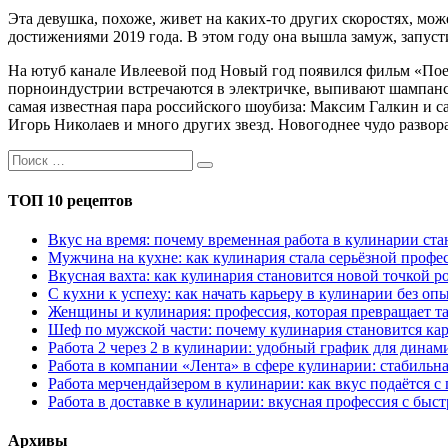
Эта девушка, похоже, живет на каких-то других скоростях, мож
достижениями 2019 года. В этом году она вышла замуж, запусти
На ютуб канале Ивлеевой под Новый год появился фильм «Поез
порноиндустрии встречаются в электричке, выпивают шампанское
самая известная пара российского шоубиза: Максим Галкин и 
Игорь Николаев и много других звезд. Новогоднее чудо развора
ТОП 10 рецептов
Вкус на время: почему временная работа в кулинарии с
Мужчина на кухне: как кулинария стала серьёзной профес
Вкусная вахта: как кулинария становится новой точкой р
С кухни к успеху: как начать карьеру в кулинарии без оп
Женщины и кулинария: профессия, которая превращает та
Шеф по мужской части: почему кулинария становится кар
Работа 2 через 2 в кулинарии: удобный график для дина
Работа в компании «Лента» в сфере кулинарии: стабильн
Работа мерчендайзером в кулинарии: как вкус подаётся с
Работа в доставке в кулинарии: вкусная профессия с быс
Архивы