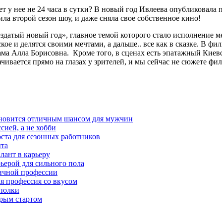
ет у нее не 24 часа в сутки? В новый год Ивлеева опубликовала 
ла второй сезон шоу, и даже сняла свое собственное кино!
датый новый год», главное темой которого стало исполнение м
 и делятся своими мечтами, а дальше.. все как в сказке. В фил
сама Алла Борисовна. Кроме того, в сценах есть эпатажный Кие
чивается прямо на глазах у зрителей, и мы сейчас не сюжете фил
тановится отличным шансом для мужчин
сией, а не хобби
оста для сезонных работников
ыта
лант в карьеру
ьерой для сильного пола
мичной профессии
ая профессия со вкусом
 полки
трым стартом