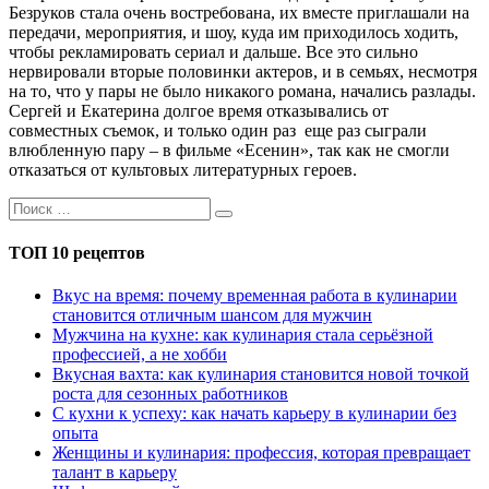
Безруков стала очень востребована, их вместе приглашали на
передачи, мероприятия, и шоу, куда им приходилось ходить,
чтобы рекламировать сериал и дальше. Все это сильно
нервировали вторые половинки актеров, и в семьях, несмотря
на то, что у пары не было никакого романа, начались разлады.
Сергей и Екатерина долгое время отказывались от
совместных съемок, и только один раз еще раз сыграли
влюбленную пару – в фильме «Есенин», так как не смогли
отказаться от культовых литературных героев.
ТОП 10 рецептов
Вкус на время: почему временная работа в кулинарии
становится отличным шансом для мужчин
Мужчина на кухне: как кулинария стала серьёзной
профессией, а не хобби
Вкусная вахта: как кулинария становится новой точкой
роста для сезонных работников
С кухни к успеху: как начать карьеру в кулинарии без
опыта
Женщины и кулинария: профессия, которая превращает
талант в карьеру