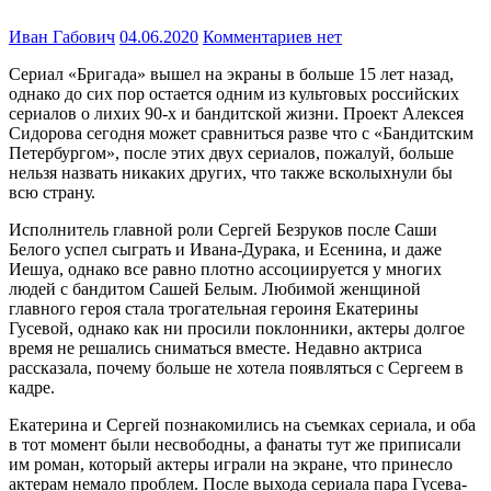
Иван Габович
04.06.2020
Комментариев нет
Сериал «Бригада» вышел на экраны в больше 15 лет назад,
однако до сих пор остается одним из культовых российских
сериалов о лихих 90-х и бандитской жизни. Проект Алексея
Сидорова сегодня может сравниться разве что с «Бандитским
Петербургом», после этих двух сериалов, пожалуй, больше
нельзя назвать никаких других, что также всколыхнули бы
всю страну.
Исполнитель главной роли Сергей Безруков после Саши
Белого успел сыграть и Ивана-Дурака, и Есенина, и даже
Иешуа, однако все равно плотно ассоциируется у многих
людей с бандитом Сашей Белым. Любимой женщиной
главного героя стала трогательная героиня Екатерины
Гусевой, однако как ни просили поклонники, актеры долгое
время не решались сниматься вместе. Недавно актриса
рассказала, почему больше не хотела появляться с Сергеем в
кадре.
Екатерина и Сергей познакомились на съемках сериала, и оба
в тот момент были несвободны, а фанаты тут же приписали
им роман, который актеры играли на экране, что принесло
актерам немало проблем. После выхода сериала пара Гусева-