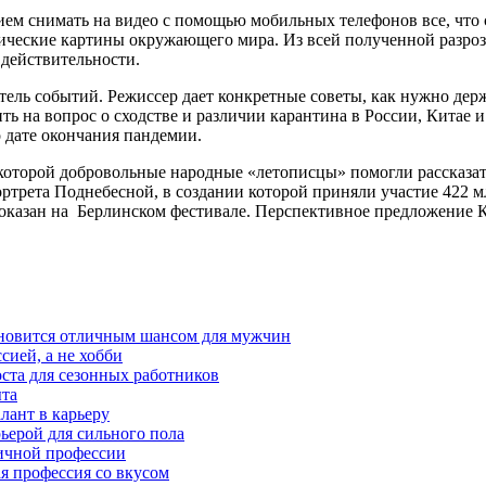
ем снимать на видео с помощью мобильных телефонов все, что 
орические картины окружающего мира. Из всей полученной разро
действительности.
ель событий. Режиссер дает конкретные советы, как нужно держ
ь на вопрос о сходстве и различии карантина в России, Китае 
о дате окончания пандемии.
которой добровольные народные «летописцы» помогли рассказат
ртрета Поднебесной, в создании которой приняли участие 422 м
оказан на Берлинском фестивале. Перспективное предложение К
тановится отличным шансом для мужчин
сией, а не хобби
оста для сезонных работников
ыта
лант в карьеру
ьерой для сильного пола
мичной профессии
ая профессия со вкусом