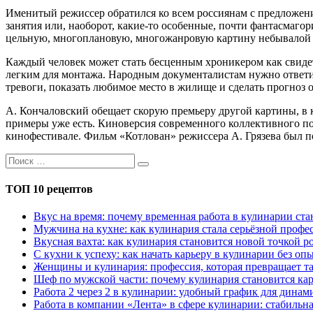
Именитый режиссер обратился ко всем россиянам с предложени
занятия или, наоборот, какие-то особенные, почти фантасмаг
цельную, многоплановую, многожанровую картину небывалой 
Каждый человек может стать бесценным хроникером как свидет
легким для монтажа. Народным документалистам нужно ответит
тревоги, показать любимое место в жилище и сделать прогноз 
А. Кончаловский обещает скорую премьеру другой картины, в 
примеры уже есть. Киноверсия современного коллективного по
кинофестивале. Фильм «Котлован» режиссера А. Грязева был п
ТОП 10 рецептов
Вкус на время: почему временная работа в кулинарии с
Мужчина на кухне: как кулинария стала серьёзной профес
Вкусная вахта: как кулинария становится новой точкой р
С кухни к успеху: как начать карьеру в кулинарии без оп
Женщины и кулинария: профессия, которая превращает та
Шеф по мужской части: почему кулинария становится кар
Работа 2 через 2 в кулинарии: удобный график для дина
Работа в компании «Лента» в сфере кулинарии: стабильн