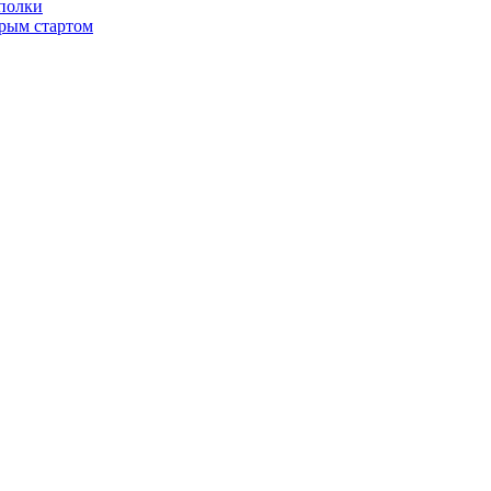
 полки
трым стартом