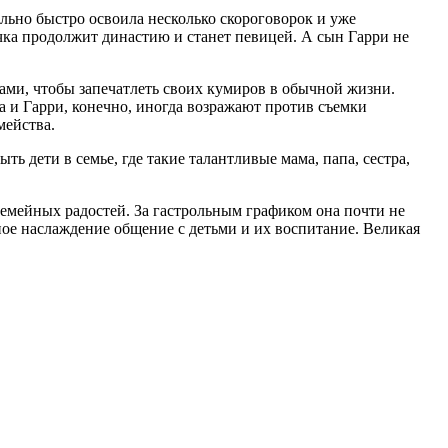
льно быстро освоила несколько скороговорок и уже
чка продолжит династию и станет певицей. А сын Гарри не
рами, чтобы запечатлеть своих кумиров в обычной жизни.
а и Гарри, конечно, иногда возражают против съемки
мейства.
ь дети в семье, где такие талантливые мама, папа, сестра,
семейных радостей. За гастрольным графиком она почти не
нное наслаждение общение с детьми и их воспитание. Великая