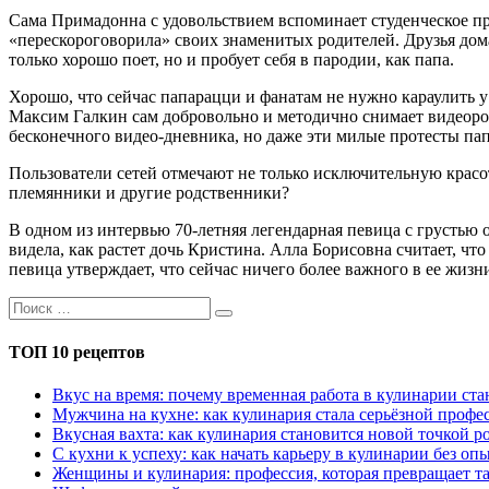
Сама Примадонна с удовольствием вспоминает студенческое про
«перескороговорила» своих знаменитых родителей. Друзья дом
только хорошо поет, но и пробует себя в пародии, как папа.
Хорошо, что сейчас папарацци и фанатам не нужно караулить у
Максим Галкин сам добровольно и методично снимает видеорол
бесконечного видео-дневника, но даже эти милые протесты па
Пользователи сетей отмечают не только исключительную красоту
племянники и другие родственники?
В одном из интервью 70-летняя легендарная певица с грустью 
видела, как растет дочь Кристина. Алла Борисовна считает, ч
певица утверждает, что сейчас ничего более важного в ее жизни
ТОП 10 рецептов
Вкус на время: почему временная работа в кулинарии с
Мужчина на кухне: как кулинария стала серьёзной профес
Вкусная вахта: как кулинария становится новой точкой р
С кухни к успеху: как начать карьеру в кулинарии без оп
Женщины и кулинария: профессия, которая превращает та