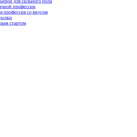
ьерой для сильного пола
мичной профессии
ая профессия со вкусом
 полки
трым стартом