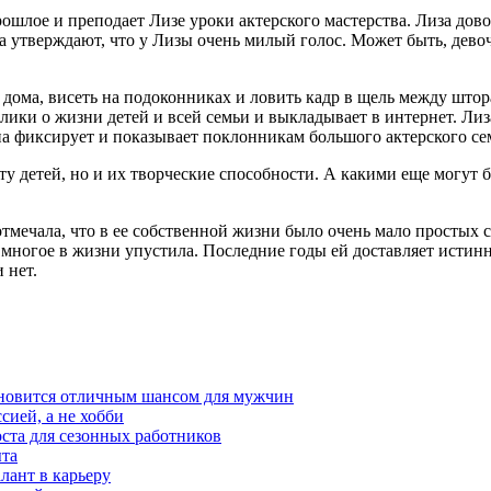
шлое и преподает Лизе уроки актерского мастерства. Лиза дово
а утверждают, что у Лизы очень милый голос. Может быть, дево
 дома, висеть на подоконниках и ловить кадр в щель между што
ики о жизни детей и всей семьи и выкладывает в интернет. Лиз
па фиксирует и показывает поклонникам большого актерского се
 детей, но и их творческие способности. А какими еще могут быт
отмечала, что в ее собственной жизни было очень мало простых 
то многое в жизни упустила. Последние годы ей доставляет исти
 нет.
тановится отличным шансом для мужчин
сией, а не хобби
оста для сезонных работников
ыта
лант в карьеру