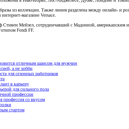
положены в Нью-Йорке, Лос-Анджелесе, Дубае, Лондоне и Токио
разы из коллекции. Также линия разделена между онлайн- и роз
и интернет-магазине Versace.
ф Стивен Мейзел, сотрудничавший с Мадонной, американским и 
готипом Fendi FF.
тановится отличным шансом для мужчин
сией, а не хобби
оста для сезонных работников
ыта
лант в карьеру
ьерой для сильного пола
мичной профессии
ая профессия со вкусом
 полки
трым стартом