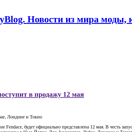
Blog. Новости из мира моды, 
поступит в продажу 12 мая
ае, Лондоне и Токио
ние Fendace, будет официально представлена 12 мая. В честь зап