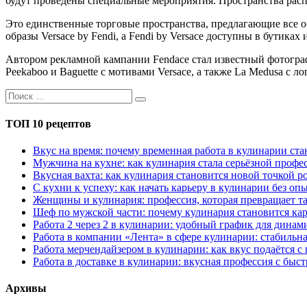
будут проведены специальные мероприятия. Пространства рас
Это единственные торговые пространства, предлагающие все об
образы Versace by Fendi, а Fendi by Versace доступны в бутиках 
Автором рекламной кампании Fendace стал известный фотогра
Peekaboo и Baguette с мотивами Versace, а также La Medusa с ло
ТОП 10 рецептов
Вкус на время: почему временная работа в кулинарии с
Мужчина на кухне: как кулинария стала серьёзной профес
Вкусная вахта: как кулинария становится новой точкой р
С кухни к успеху: как начать карьеру в кулинарии без оп
Женщины и кулинария: профессия, которая превращает та
Шеф по мужской части: почему кулинария становится кар
Работа 2 через 2 в кулинарии: удобный график для дина
Работа в компании «Лента» в сфере кулинарии: стабильн
Работа мерчендайзером в кулинарии: как вкус подаётся с
Работа в доставке в кулинарии: вкусная профессия с быс
Архивы