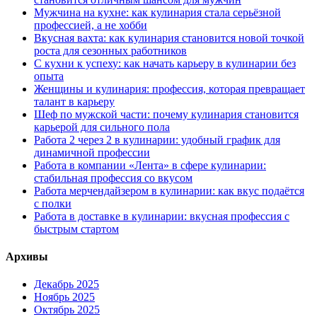
Мужчина на кухне: как кулинария стала серьёзной
профессией, а не хобби
Вкусная вахта: как кулинария становится новой точкой
роста для сезонных работников
С кухни к успеху: как начать карьеру в кулинарии без
опыта
Женщины и кулинария: профессия, которая превращает
талант в карьеру
Шеф по мужской части: почему кулинария становится
карьерой для сильного пола
Работа 2 через 2 в кулинарии: удобный график для
динамичной профессии
Работа в компании «Лента» в сфере кулинарии:
стабильная профессия со вкусом
Работа мерчендайзером в кулинарии: как вкус подаётся
с полки
Работа в доставке в кулинарии: вкусная профессия с
быстрым стартом
Архивы
Декабрь 2025
Ноябрь 2025
Октябрь 2025