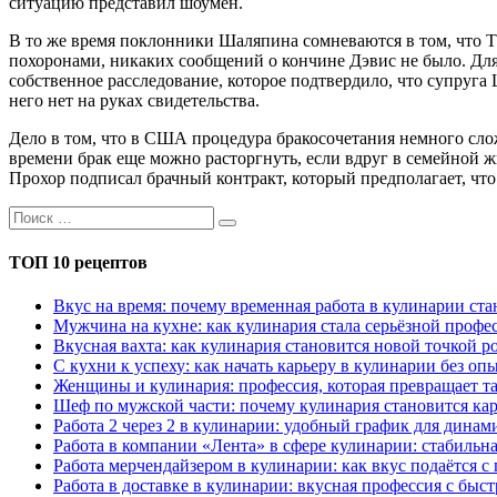
ситуацию представил шоумен.
В то же время поклонники Шаляпина сомневаются в том, что Тат
похоронами, никаких сообщений о кончине Дэвис не было. Для
собственное расследование, которое подтвердило, что супруга 
него нет на руках свидетельства.
Дело в том, что в США процедура бракосочетания немного сложн
времени брак еще можно расторгнуть, если вдруг в семейной ж
Прохор подписал брачный контракт, который предполагает, что
ТОП 10 рецептов
Вкус на время: почему временная работа в кулинарии с
Мужчина на кухне: как кулинария стала серьёзной профес
Вкусная вахта: как кулинария становится новой точкой р
С кухни к успеху: как начать карьеру в кулинарии без оп
Женщины и кулинария: профессия, которая превращает та
Шеф по мужской части: почему кулинария становится кар
Работа 2 через 2 в кулинарии: удобный график для дина
Работа в компании «Лента» в сфере кулинарии: стабильн
Работа мерчендайзером в кулинарии: как вкус подаётся с
Работа в доставке в кулинарии: вкусная профессия с быс