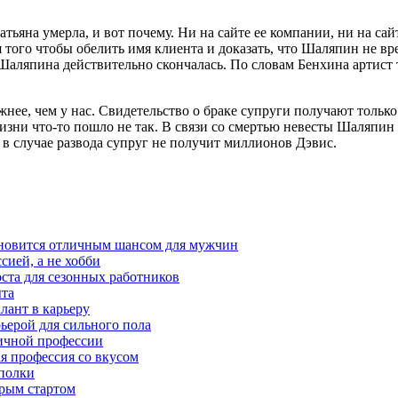
ьяна умерла, и вот почему. Ни на сайте ее компании, ни на сай
 того чтобы обелить имя клиента и доказать, что Шаляпин не вр
Шаляпина действительно скончалась. По словам Бенхина артист т
ее, чем у нас. Свидетельство о браке супруги получают только 
изни что-то пошло не так. В связи со смертью невесты Шаляпин
 в случае развода супруг не получит миллионов Дэвис.
тановится отличным шансом для мужчин
сией, а не хобби
оста для сезонных работников
ыта
лант в карьеру
ьерой для сильного пола
мичной профессии
ая профессия со вкусом
 полки
трым стартом