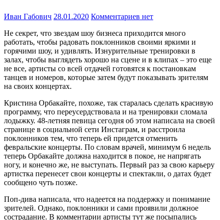
Иван Габович
28.01.2020
Комментариев нет
Не секрет, что звездам шоу бизнеса приходится много
работать, чтобы радовать поклонников своими яркими и
горячими шоу, и удивлять. Изнурительные тренировки в
залах, чтобы выглядеть хорошо на сцене и в клипах – это еще
не все, артисты со всей отдачей готовятся к постановкам
танцев и номеров, которые затем будут показывать зрителям
на своих концертах.
Кристина Орбакайте, похоже, так старалась сделать красивую
программу, что переусердствовала и на тренировки сломала
лодыжку. 48-летняя певица сегодня об этом написала на своей
странице в социальной сети Инстаграм, и расстроила
поклонников тем, что теперь ей придется отменить
февральские концерты. По словам врачей, минимум 6 недель
теперь Орбакайте должна находится в покое, не напрягать
ногу, и конечно же, не выступать. Первый раз за свою карьеру
артистка перенесет свои концерты и спектакли, о датах будет
сообщено чуть позже.
Поп-дива написала, что надеется на поддержку и понимание
зрителей. Однако, поклонники и сами проявили должное
сострадание. В комментарии артисты тут же посыпались