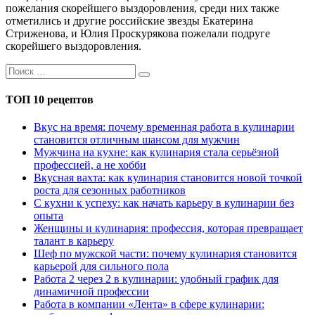
пожелания скорейшего выздоровления, среди них также
отметились и другие российские звезды Екатерина
Стриженова, и Юлия Проскурякова пожелали подруге
скорейшего выздоровления.
ТОП 10 рецептов
Вкус на время: почему временная работа в кулинарии
становится отличным шансом для мужчин
Мужчина на кухне: как кулинария стала серьёзной
профессией, а не хобби
Вкусная вахта: как кулинария становится новой точкой
роста для сезонных работников
С кухни к успеху: как начать карьеру в кулинарии без
опыта
Женщины и кулинария: профессия, которая превращает
талант в карьеру
Шеф по мужской части: почему кулинария становится
карьерой для сильного пола
Работа 2 через 2 в кулинарии: удобный график для
динамичной профессии
Работа в компании «Лента» в сфере кулинарии: