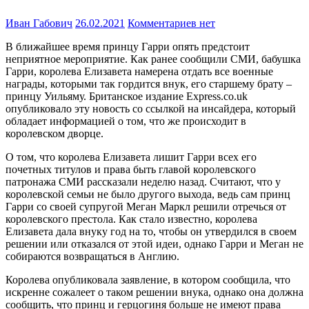
Иван Габович
26.02.2021
Комментариев нет
В ближайшее время принцу Гарри опять предстоит
неприятное мероприятие. Как ранее сообщили СМИ, бабушка
Гарри, королева Елизавета намерена отдать все военные
награды, которыми так гордится внук, его старшему брату –
принцу Уильяму. Британское издание Express.co.uk
опубликовало эту новость со ссылкой на инсайдера, который
обладает информацией о том, что же происходит в
королевском дворце.
О том, что королева Елизавета лишит Гарри всех его
почетных титулов и права быть главой королевского
патронажа СМИ рассказали неделю назад. Считают, что у
королевской семьи не было другого выхода, ведь сам принц
Гарри со своей супругой Меган Маркл решили отречься от
королевского престола. Как стало известно, королева
Елизавета дала внуку год на то, чтобы он утвердился в своем
решении или отказался от этой идеи, однако Гарри и Меган не
собираются возвращаться в Англию.
Королева опубликовала заявление, в котором сообщила, что
искренне сожалеет о таком решении внука, однако она должна
сообщить, что принц и герцогиня больше не имеют права