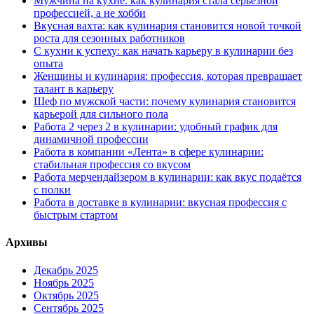
Мужчина на кухне: как кулинария стала серьёзной
профессией, а не хобби
Вкусная вахта: как кулинария становится новой точкой
роста для сезонных работников
С кухни к успеху: как начать карьеру в кулинарии без
опыта
Женщины и кулинария: профессия, которая превращает
талант в карьеру
Шеф по мужской части: почему кулинария становится
карьерой для сильного пола
Работа 2 через 2 в кулинарии: удобный график для
динамичной профессии
Работа в компании «Лента» в сфере кулинарии:
стабильная профессия со вкусом
Работа мерчендайзером в кулинарии: как вкус подаётся
с полки
Работа в доставке в кулинарии: вкусная профессия с
быстрым стартом
Архивы
Декабрь 2025
Ноябрь 2025
Октябрь 2025
Сентябрь 2025