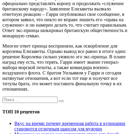
официально представлять корону и продолжать «служение
британскому народу». Заявление Елизаветы вызвало
ответную реакцию – Гарри опубликовал свое сообщение, в
котором заявил, что никто не вправе лишить его «права на
служение» и он намерен делать то, что считает правильным.
Ответ экс-принца шокировал британскую общественность и
монаршую семью.
Многие ответ принца восприняли, как оскорбление для
королевы Елизаветы. Однако вывод все равно в итоге один:
решение Королевы сильно уязвило эго экс-принца. В плане
наград ему есть, что терять. Гарри имеет звание генерал-
майора морской пехоты, а также командира военно-
воздушного флота. С братом Уильямом у Гарри и сегодня
натянутые отношения, а вот если тот еще и получит все
титулы брата, это может поставить финальную точку в их
отношениях.
ТОП 10 рецептов
Вкус на время: почему временная работа в кулинарии
становится отличным шансом для мужчин