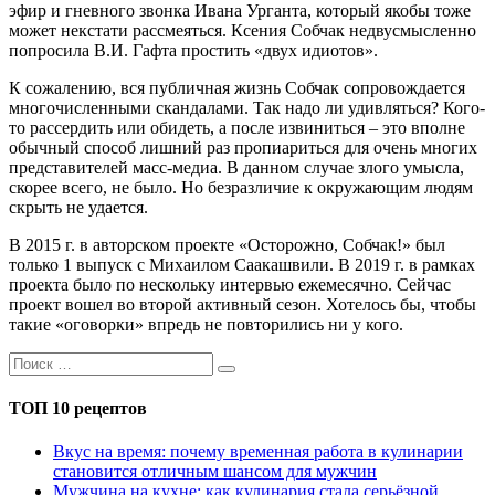
эфир и гневного звонка Ивана Урганта, который якобы тоже
может некстати рассмеяться. Ксения Собчак недвусмысленно
попросила В.И. Гафта простить «двух идиотов».
К сожалению, вся публичная жизнь Собчак сопровождается
многочисленными скандалами. Так надо ли удивляться? Кого-
то рассердить или обидеть, а после извиниться – это вполне
обычный способ лишний раз пропиариться для очень многих
представителей масс-медиа. В данном случае злого умысла,
скорее всего, не было. Но безразличие к окружающим людям
скрыть не удается.
В 2015 г. в авторском проекте «Осторожно, Собчак!» был
только 1 выпуск с Михаилом Саакашвили. В 2019 г. в рамках
проекта было по нескольку интервью ежемесячно. Сейчас
проект вошел во второй активный сезон. Хотелось бы, чтобы
такие «оговорки» впредь не повторились ни у кого.
ТОП 10 рецептов
Вкус на время: почему временная работа в кулинарии
становится отличным шансом для мужчин
Мужчина на кухне: как кулинария стала серьёзной