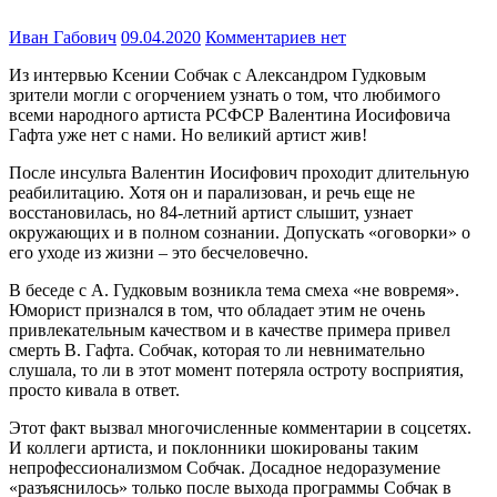
Иван Габович
09.04.2020
Комментариев нет
Из интервью Ксении Собчак с Александром Гудковым
зрители могли с огорчением узнать о том, что любимого
всеми народного артиста РСФСР Валентина Иосифовича
Гафта уже нет с нами. Но великий артист жив!
После инсульта Валентин Иосифович проходит длительную
реабилитацию. Хотя он и парализован, и речь еще не
восстановилась, но 84-летний артист слышит, узнает
окружающих и в полном сознании. Допускать «оговорки» о
его уходе из жизни – это бесчеловечно.
В беседе с А. Гудковым возникла тема смеха «не вовремя».
Юморист признался в том, что обладает этим не очень
привлекательным качеством и в качестве примера привел
смерть В. Гафта. Собчак, которая то ли невнимательно
слушала, то ли в этот момент потеряла остроту восприятия,
просто кивала в ответ.
Этот факт вызвал многочисленные комментарии в соцсетях.
И коллеги артиста, и поклонники шокированы таким
непрофессионализмом Собчак. Досадное недоразумение
«разъяснилось» только после выхода программы Собчак в