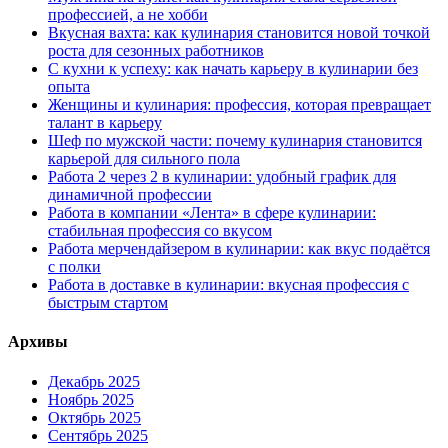
профессией, а не хобби
Вкусная вахта: как кулинария становится новой точкой
роста для сезонных работников
С кухни к успеху: как начать карьеру в кулинарии без
опыта
Женщины и кулинария: профессия, которая превращает
талант в карьеру
Шеф по мужской части: почему кулинария становится
карьерой для сильного пола
Работа 2 через 2 в кулинарии: удобный график для
динамичной профессии
Работа в компании «Лента» в сфере кулинарии:
стабильная профессия со вкусом
Работа мерчендайзером в кулинарии: как вкус подаётся
с полки
Работа в доставке в кулинарии: вкусная профессия с
быстрым стартом
Архивы
Декабрь 2025
Ноябрь 2025
Октябрь 2025
Сентябрь 2025